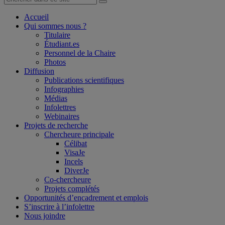
Accueil
Qui sommes nous ?
Titulaire
Étudiant.es
Personnel de la Chaire
Photos
Diffusion
Publications scientifiques
Infographies
Médias
Infolettres
Webinaires
Projets de recherche
Chercheure principale
Célibat
VisaJe
Incels
DiverJe
Co-chercheure
Projets complétés
Opportunités d’encadrement et emplois
S’inscrire à l’infolettre
Nous joindre