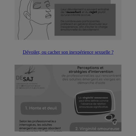
Dévoiler, ou cacher son inexpérience sexuelle ?