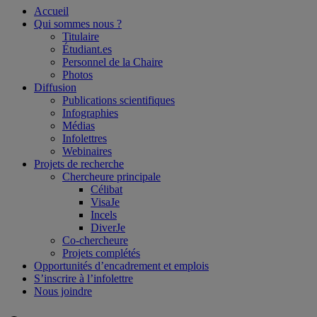
Accueil
Qui sommes nous ?
Titulaire
Étudiant.es
Personnel de la Chaire
Photos
Diffusion
Publications scientifiques
Infographies
Médias
Infolettres
Webinaires
Projets de recherche
Chercheure principale
Célibat
VisaJe
Incels
DiverJe
Co-chercheure
Projets complétés
Opportunités d’encadrement et emplois
S’inscrire à l’infolettre
Nous joindre