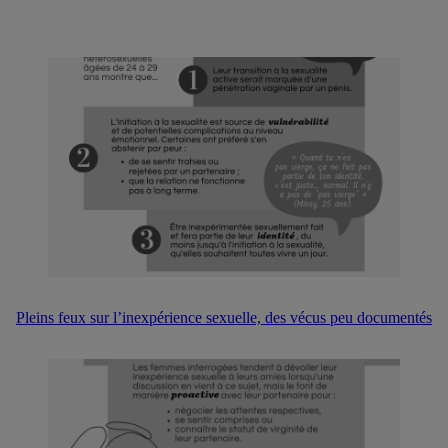
Pleins feux sur l’inexpérience sexuelle, des vécus peu documentés