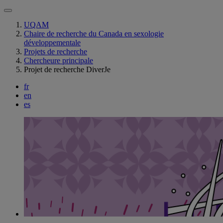
UQAM
Chaire de recherche du Canada en sexologie
développementale
Projets de recherche
Chercheure principale
Projet de recherche DiverJe
fr
en
es