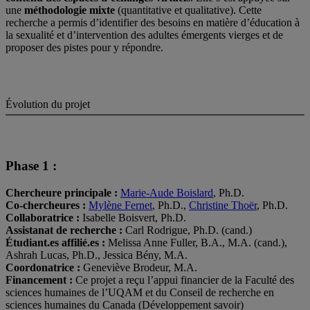
une
méthodologie mixte
(quantitative et qualitative). Cette
recherche a permis d’identifier des besoins en matière d’éducation à
la sexualité et d’intervention des adultes émergents vierges et de
proposer des pistes pour y répondre.
Évolution du projet
Phase 1 :
Chercheure principale :
Marie-Aude Boislard
, Ph.D.
Co-chercheures :
Mylène Fernet
, Ph.D.,
Christine Thoër
, Ph.D.
Collaboratrice :
Isabelle Boisvert, Ph.D.
Assistanat de recherche :
Carl Rodrigue, Ph.D. (cand.)
Étudiant.es affilié.es :
Melissa Anne Fuller, B.A., M.A. (cand.),
Ashrah Lucas, Ph.D., Jessica Bény, M.A.
Coordonatrice :
Geneviève Brodeur, M.A.
Financement :
Ce projet a reçu l’appui financier de la Faculté des
sciences humaines de l’UQAM et du Conseil de recherche en
sciences humaines du Canada (Développement savoir)