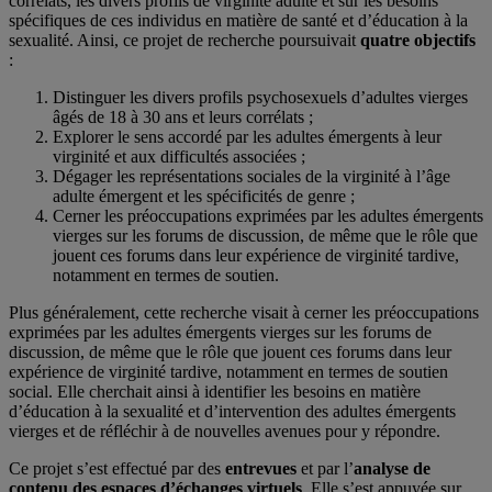
corrélats, les divers profils de virginité adulte et sur les besoins
spécifiques de ces individus en matière de santé et d’éducation à la
sexualité. Ainsi, ce projet de recherche poursuivait
quatre objectifs
:
Distinguer les divers profils psychosexuels d’adultes vierges
âgés de 18 à 30 ans et leurs corrélats ;
Explorer le sens accordé par les adultes émergents à leur
virginité et aux difficultés associées ;
Dégager les représentations sociales de la virginité à l’âge
adulte émergent et les spécificités de genre ;
Cerner les préoccupations exprimées par les adultes émergents
vierges sur les forums de discussion, de même que le rôle que
jouent ces forums dans leur expérience de virginité tardive,
notamment en termes de soutien.
Plus généralement, cette recherche visait à cerner les préoccupations
exprimées par les adultes émergents vierges sur les forums de
discussion, de même que le rôle que jouent ces forums dans leur
expérience de virginité tardive, notamment en termes de soutien
social. Elle cherchait ainsi à identifier les besoins en matière
d’éducation à la sexualité et d’intervention des adultes émergents
vierges et de réfléchir à de nouvelles avenues pour y répondre.
Ce projet s’est effectué par des
entrevues
et par l’
analyse de
contenu des espaces d’échanges virtuels
. Elle s’est appuyée sur