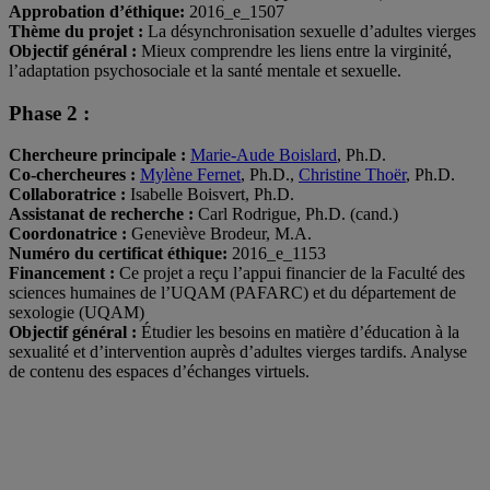
Approbation d’éthique:
2016_e_1507
Thème du projet :
La désynchronisation sexuelle d’adultes vierges
Objectif général :
Mieux comprendre les liens entre la virginité,
l’adaptation psychosociale et la santé mentale et sexuelle.
Phase 2 :
Chercheure principale :
Marie-Aude Boislard
, Ph.D.
Co-chercheures :
Mylène Fernet
, Ph.D.,
Christine Thoër
, Ph.D.
Collaboratrice :
Isabelle Boisvert, Ph.D.
Assistanat de recherche :
Carl Rodrigue, Ph.D. (cand.)
Coordonatrice :
Geneviève Brodeur, M.A.
Numéro du certificat éthique:
2016_e_1153
Financement
:
Ce projet a reçu l’appui financier de la Faculté des
sciences humaines de l’UQAM (PAFARC) et du département de
sexologie (UQAM)
Objectif général :
Étudier les besoins en matière d’éducation à la
sexualité et d’intervention auprès d’adultes vierges tardifs. Analyse
de contenu des espaces d’échanges virtuels.